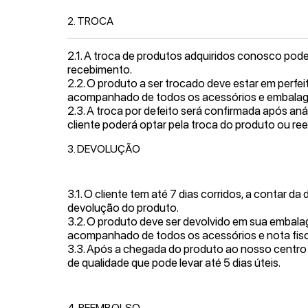
2. TROCA
2.1. A troca de produtos adquiridos conosco pode
recebimento.
2.2. O produto a ser trocado deve estar em perfei
acompanhado de todos os acessórios e embalage
2.3. A troca por defeito será confirmada após anál
cliente poderá optar pela troca do produto ou re
3. DEVOLUÇÃO
3.1. O cliente tem até 7 dias corridos, a contar da
devolução do produto.
3.2. O produto deve ser devolvido em sua embalage
acompanhado de todos os acessórios e nota fisc
3.3. Após a chegada do produto ao nosso centro d
de qualidade que pode levar até 5 dias úteis.
4. REEMBOLSO