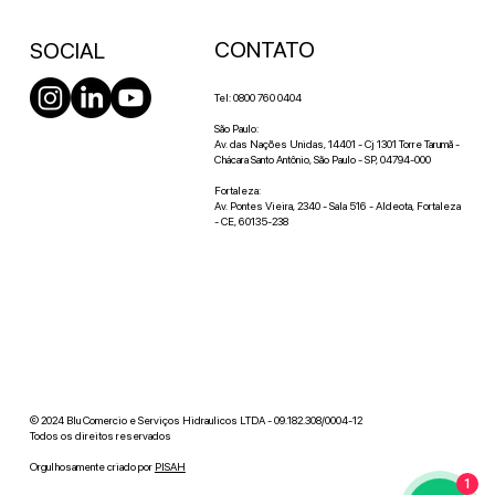
CONTATO
SOCIAL
Tel: 0800 760 0404
São Paulo:
Av. das Nações Unidas, 14401 - Cj 1301 Torre Tarumã -
Chácara Santo Antônio, São Paulo - SP, 04794-000
Fortaleza:
Av. Pontes Vieira, 2340 - Sala 516 - Aldeota, Fortaleza
- CE, 60135-238
© 2024 Blu Comercio e Serviços Hidraulicos LTDA - 09.182.308/0004-12
Todos os direitos reservados
Orgulhosamente criado por
PISAH
1