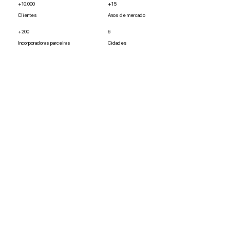
+10.000
+15
Clientes
Anos de mercado
+200
6
Incorporadoras parceiras
Cidades